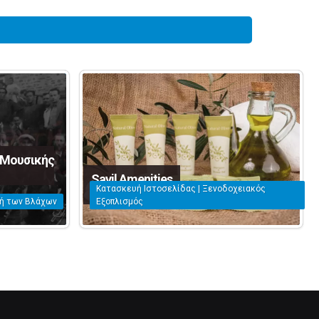
 Μουσικής
Savil Amenities
Κατασκευή Ιστοσελίδας | Ξενοδοχειακός
κή των Βλάχων
Εξοπλισμός