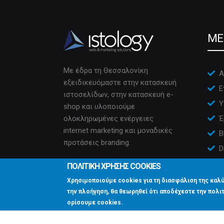
ME
Με έδρα τη Θεσσαλονίκη
Α
εξειδικευόμαστε στην κατασκευή
Ε
ιστοσελίδων, στην κατασκευή e-
Υ
shop και υλοποιούμε
ολοκληρωμένες ενέργειες
Έ
internet marketing και μοναδικές
B
προτάσεις branding.
D
Ε
ΠΟΛΙΤΙΚΗ ΧΡΗΣΗΣ COOKIES
Χρησιμοποιούμε cookies για τη διασφάλιση της καλύ
την πλοήγηση, θα θεωρηθεί ότι αποδέχεστε την πολιτ
ορίσουμε cookies.