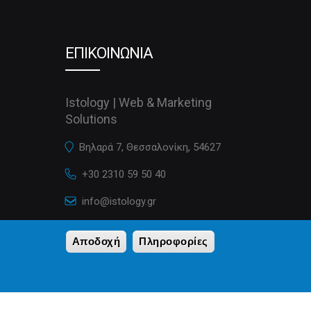
ΕΠΙΚΟΙΝΩΝΙΑ
Istology | Web & Marketing
Solutions
Βηλαρά 7, Θεσσαλονίκη, 54627
+30 2310 59 50 40
info@istology.gr
istology.gr
Αποδοχή
Πληροφορίες