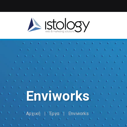
Παράκαμψη
προς
το
κυρίως
περιεχόμενο
Enviworks
Αρχική
Έργα
Enviworks