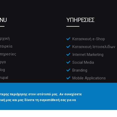
NU
ΥΠΗΡΕΣΙΕΣ
ρχική
Κατασκευή e-Shop
ταιρεία
Κατασκευή Ιστοσελίδων
πηρεσίες
Internet Marketing
ργα
Social Media
log
Branding
rupal
Mobile Applications
πικοινωνία
CRM
τερης περιήγησης στον ιστότοπό μας. Αν συνεχίσετε
ική μας και μας δίνετε τη συγκατάθεσή σας για να