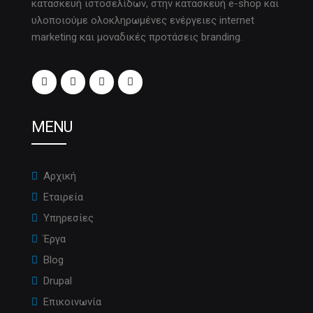
κατασκευή ιστοσελίδων, στην κατασκευή e-shop και
υλοποιούμε ολοκληρωμένες ενέργειες internet
marketing και μοναδικές προτάσεις branding.
MENU
Αρχική
Εταιρεία
Υπηρεσίες
Έργα
Blog
Drupal
Επικοινωνία