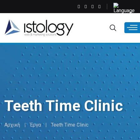
Παράκαμψη
Select
προς
your
το
language
EL
κυρίως
περιεχόμενο
Teeth Time Clinic
Αρχική
Έργα
Teeth Time Clinic