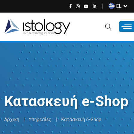
Παράκαμψη
Select
EL
προς
your
το
language
κυρίως
περιεχόμενο
Κατασκευή e-Shop
Αρχική
Υπηρεσίες
Κατασκευή e-Shop