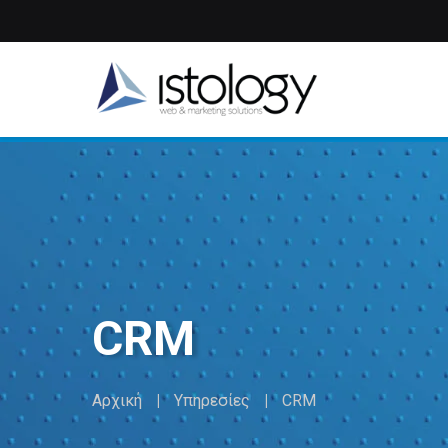
Παράκαμψη
προς
το
κυρίως
περιεχόμενο
CRM
Αρχική
Υπηρεσίες
CRM