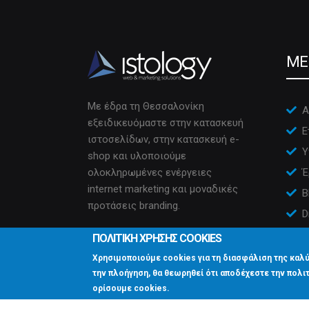
ME
Με έδρα τη Θεσσαλονίκη
Α
εξειδικευόμαστε στην κατασκευή
Ε
ιστοσελίδων, στην κατασκευή e-
Υ
shop και υλοποιούμε
ολοκληρωμένες ενέργειες
Έ
internet marketing και μοναδικές
B
προτάσεις branding.
D
Ε
ΠΟΛΙΤΙΚΗ ΧΡΗΣΗΣ COOKIES
Χρησιμοποιούμε cookies για τη διασφάλιση της καλύ
την πλοήγηση, θα θεωρηθεί ότι αποδέχεστε την πολιτ
ορίσουμε cookies.