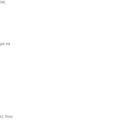
ίας
μα να
ες που