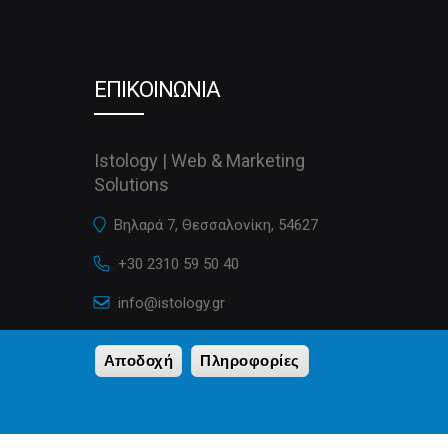
ΕΠΙΚΟΙΝΩΝΙΑ
Istology | Web & Marketing
Solutions
Βηλαρά 7, Θεσσαλονίκη, 54627
+30 2310 59 50 40
info@istology.gr
istology.gr
Αποδοχή
Πληροφορίες