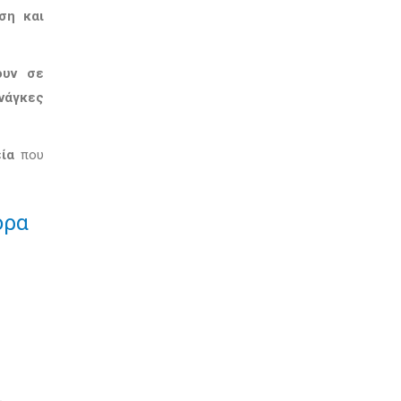
ση και
ουν σε
νάγκες
ία
που
ορα