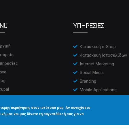
NU
ΥΠΗΡΕΣΙΕΣ
ρχική
Κατασκευή e-Shop
ταιρεία
Κατασκευή Ιστοσελίδων
πηρεσίες
Internet Marketing
ργα
Social Media
log
Branding
rupal
Mobile Applications
πικοινωνία
CRM
τερης περιήγησης στον ιστότοπό μας. Αν συνεχίσετε
ική μας και μας δίνετε τη συγκατάθεσή σας για να