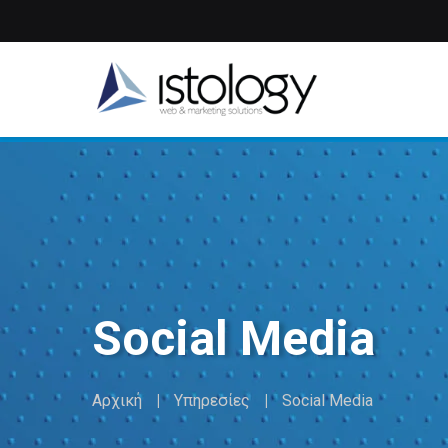
Παράκαμψη
προς
το
κυρίως
περιεχόμενο
Social Media
Αρχική
Υπηρεσίες
Social Media