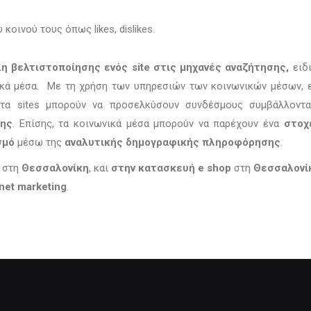
οινού τους όπως likes, dislikes.
η βελτιστοποίησης ενός site στις μηχανές αναζήτησης,
ειδ
νικά μέσα. Με τη χρήση των υπηρεσιών των κοινωνικών μέσων, ε
, τα sites μπορούν να προσελκύσουν συνδέσμους συμβάλλοντ
σης
. Επίσης, τα κοινωνικά μέσα μπορούν να παρέχουν ένα
στοχ
σμό
μέσω της
αναλυτικής δημογραφικής πληροφόρησης
.
ν
στη
Θεσσαλονίκη
, και
στην κατασκευή e shop
στη
Θεσσαλονί
rnet marketing
.