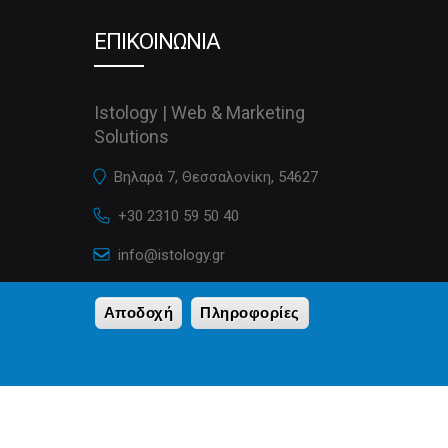
ΕΠΙΚΟΙΝΩΝΙΑ
Istology | Web & Marketing
Solutions
Βηλαρά 7, Θεσσαλονίκη, 54627
+30 2310 59 50 40
info@istology.gr
istology.gr
Αποδοχή
Πληροφορίες