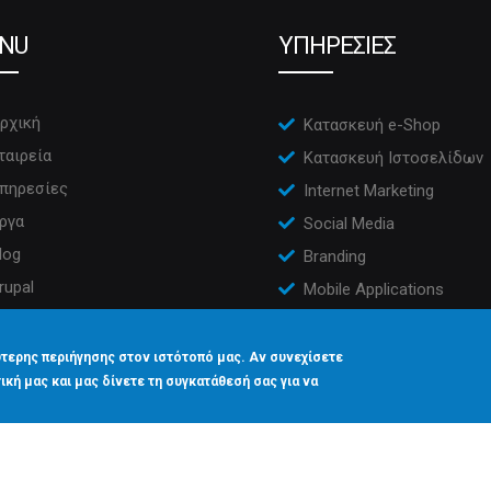
NU
ΥΠΗΡΕΣΙΕΣ
ρχική
Κατασκευή e-Shop
ταιρεία
Κατασκευή Ιστοσελίδων
πηρεσίες
Internet Marketing
ργα
Social Media
log
Branding
rupal
Mobile Applications
πικοινωνία
CRM
τερης περιήγησης στον ιστότοπό μας. Αν συνεχίσετε
ική μας και μας δίνετε τη συγκατάθεσή σας για να