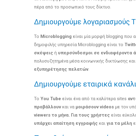
πέρα από το προσωπικό τους δίκτυο.
Δημιουργούμε λογαριασμούς Τ
Το
Microblogging
είναι μία μορφή blogging που 
δημοφιλής υπηρεσία Microblogging είναι το
Twitt
σκέψεις
ή
υπερσύνδεσμοι σε ενδιαφέροντα 
πολυσυζητημένα μέσα κοινωνικής δικτύωσης και 
εξυπηρέτησης πελατών
.
Δημιουργούμε εταιρικά κανάλι
Το
You Tube
είναι ένα από τα καλύτερα sites
αντ
προβάλλουν
και να
μοιράσουν videos
με τον υπ
viewers το μήνα.
Για τους χρήστες
είναι εύκολ
υπάρχει απαίτηση εγγραφής
και
για τα μέλη
ε