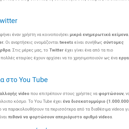
witter
αφήνει έναν χρήστη να κοινοποιήσει
μικρά ενημερωτικά κείμενα
er.
Οι αναρτήσεις ονομάζονται
tweets
είναι συνήθως
σύντομες
άρθρα
. Στις μέρες μας, το
Twitter
έχει γίνει ένα από τα πιο
πολλές εταιρίες έχουν αρχίσει να το χρησιμοποιούν ως ένα
εργα
α στο You Tube
αλλαγής video
που επιτρέπουν στους χρήστες να
φορτώσουν
, ν
όλοιπο κόσμο. Το You Tube έχει
ένα δισεκατομμύριο (1.000.000
ο να παρακολουθήσουν τα περισσότερα από τα διαθέσιμα videos γ
ίναι
πιθανό να φορτώσουν απεριόριστο αριθμό videos
.