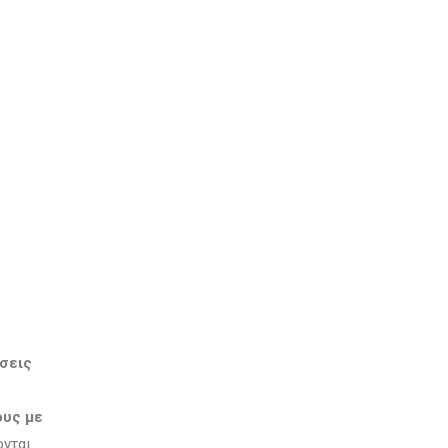
έσεις
ους με
ονται