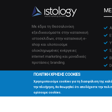
ME
Με έδρα τη Θεσσαλονίκη
Α
εξειδικευόμαστε στην κατασκευή
Ε
ιστοσελίδων, στην κατασκευή e-
Υ
shop και υλοποιούμε
ολοκληρωμένες ενέργειες
Έ
internet marketing και μοναδικές
B
προτάσεις branding.
D
Ε
ΠΟΛΙΤΙΚΗ ΧΡΗΣΗΣ COOKIES
Χρησιμοποιούμε cookies για τη διασφάλιση της καλύ
την πλοήγηση, θα θεωρηθεί ότι αποδέχεστε την πολιτ
ορίσουμε cookies.