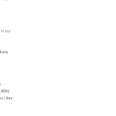
. Η πιο
λείο
α
.000)
ιατί
δεν