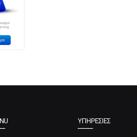
νισμού
arning
ερα
NU
ΥΠΗΡΕΣΙΕΣ