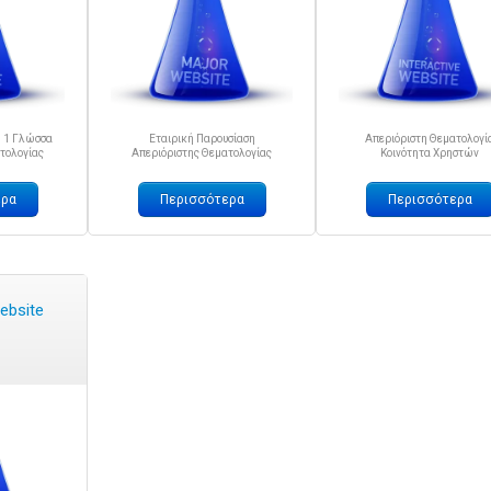
η 1 Γλώσσα
Εταιρική Παρουσίαση
Απεριόριστη Θεματολογί
τολογίας
Απεριόριστης Θεματολογίας
Κοινότητα Χρηστών
ερα
Περισσότερα
Περισσότερα
ebsite