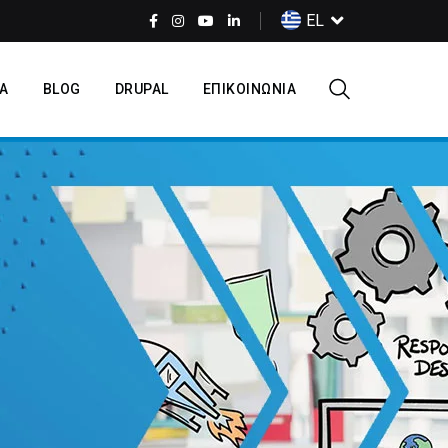
Select
EL
your
language
Α
BLOG
DRUPAL
ΕΠΙΚΟΙΝΩΝΙΑ