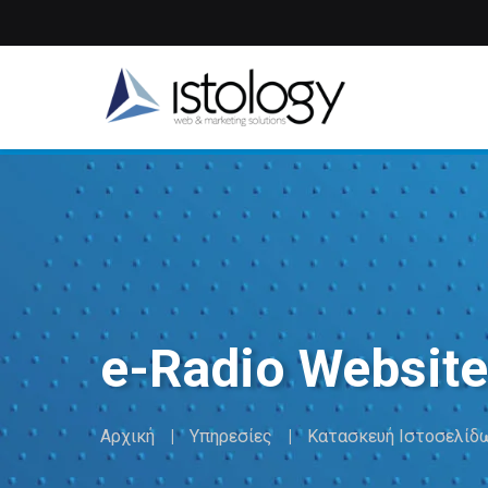
Παράκαμψη
προς
το
κυρίως
περιεχόμενο
e-Radio Website
Αρχική
Υπηρεσίες
Κατασκευή Ιστοσελίδ