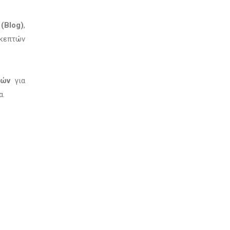
υ
(Βlog)
,
σκεπτών
ιών
για
α.