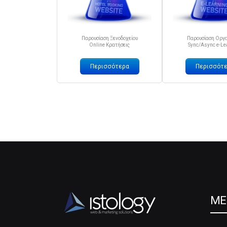
Παρουσίαση Ξενοδοχείου
Παρουσίαση Οργα
Online Κρατήσεις
Sync/Async e-Le
Περισσότερα
Περισσότ
ME