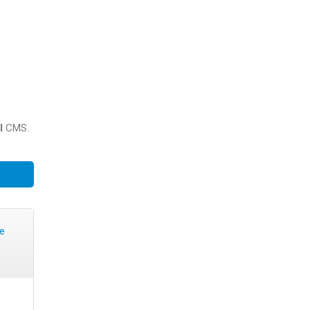
l
CMS.
te