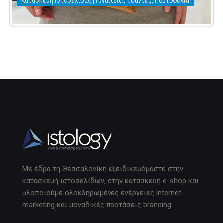
Κατασκευή Ιστοσελίδας | Γυναικείες τσάντες, Πορτοφόλια
Με έδρα τη Θεσσαλονίκη εξειδικευόμαστε στην
κατασκευή ιστοσελίδων, στην κατασκευή e-shop και
υλοποιούμε ολοκληρωμένες ενέργειες internet
marketing και μοναδικές προτάσεις branding.