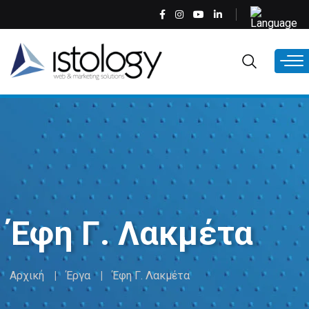
Παράκαμψη
Select
προς
your
το
language
EL
κυρίως
περιεχόμενο
Έφη Γ. Λακμέτα
Αρχική
Έργα
Έφη Γ. Λακμέτα