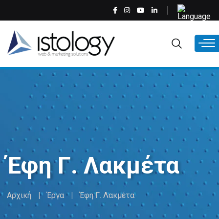
Παράκαμψη
Select
προς
your
το
language
EL
κυρίως
περιεχόμενο
Έφη Γ. Λακμέτα
Αρχική
Έργα
Έφη Γ. Λακμέτα