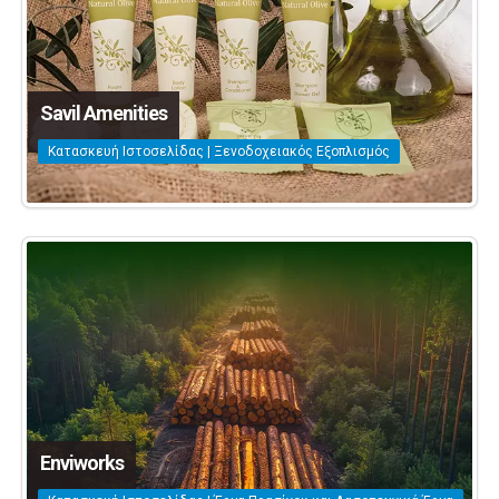
Savil Amenities
Κατασκευή Ιστοσελίδας | Ξενοδοχειακός Εξοπλισμός
Enviworks