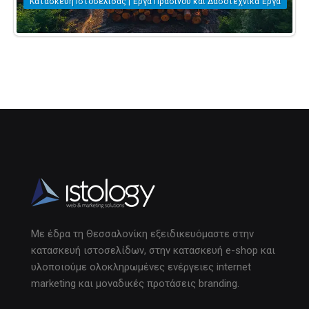
Κατασκευή Ιστοσελίδας | Έργα Πρασίνου και Δασοτεχνικά Έργα
Με έδρα τη Θεσσαλονίκη εξειδικευόμαστε στην
κατασκευή ιστοσελίδων, στην κατασκευή e-shop και
υλοποιούμε ολοκληρωμένες ενέργειες internet
marketing και μοναδικές προτάσεις branding.