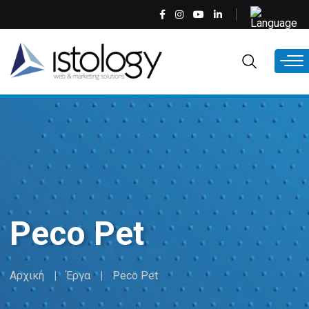
Παράκαμψη
Select
προς
your
το
language
EL
κυρίως
περιεχόμενο
Peco Pet
Αρχική
Έργα
Peco Pet