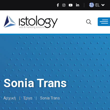
Παράκαμψη
Select
EL
προς
your
το
language
κυρίως
περιεχόμενο
Sonia Trans
Αρχική
Έργα
Sonia Trans