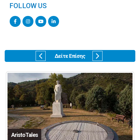
FOLLOW US
Δείτε Επίσης
AristoTales